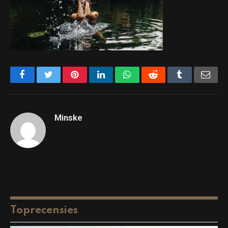
Facebook
Twitter
Pinterest
LinkedIn
WhatsApp
Reddit
Tumblr
Emai
Minske
Toprecensies